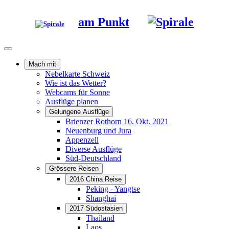
am Punkt
Mach mit
Nebelkarte Schweiz
Wie ist das Wetter?
Webcams für Sonne
Ausflüge planen
Gelungene Ausflüge
Brienzer Rothorn 16. Okt. 2021
Neuenburg und Jura
Appenzell
Diverse Ausflüge
Süd-Deutschland
Grössere Reisen
2016 China Reise
Peking - Yangtse
Shanghai
2017 Südostasien
Thailand
Laos