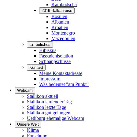
Kambodscha
2019 Balkanreise
Bosnien
Albanien
Kroatien
Montenegro
Mazedonien
Erfreuliches
Hibiskus
Fassadenisolation
Schnappschüsse
Kontakt
Meine Kontaktadresse
Impressum
Was bedeutet "am Punkt"
Webcam
Stallikon aktuell
Stallikon laufender Tag
Stallikon letzte Tage
Stallikon gut gelungen
Uetliburg ehemalige Webcam
Unsere Welt
Klima
Forschung