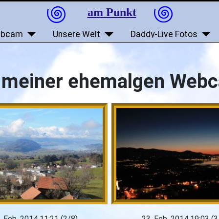
am Punkt
bcam
Unsere Welt
Daddy-Live Fotos
e meiner ehemalgen Webc
. Feb. 2014 11:21 (2/8)
23. Feb. 2014 19:03 (3