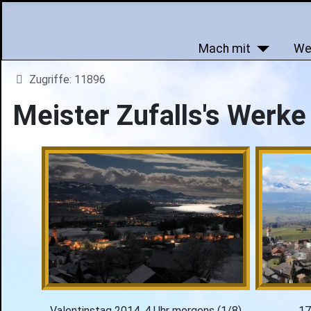
Mach mit
We
Zugriffe: 11896
Meister Zufalls's Werk
Valentinstag 2014, 4 Uhr morgens (1/8)
17