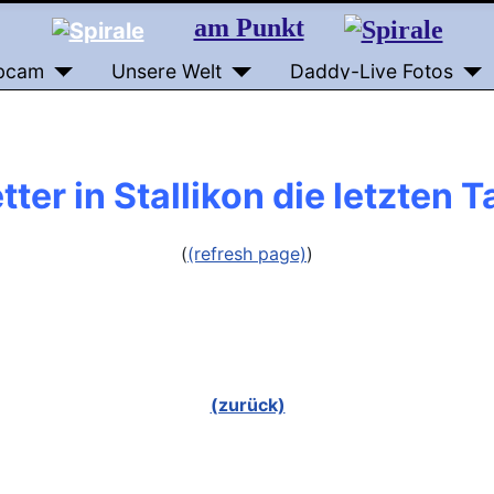
am Punkt
bcam
Unsere Welt
Daddy-Live Fotos
ter in Stallikon die letzten 
(
(refresh page)
)
(zurück)