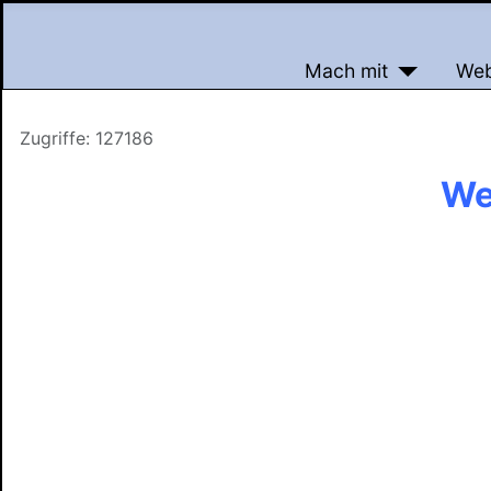
Mach mit
We
Zugriffe: 127186
Wet