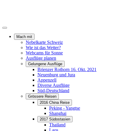
Mach mit
Nebelkarte Schweiz
Wie ist das Wetter?
Webcams für Sonne
Ausflüge planen
Gelungene Ausflüge
Brienzer Rothorn 16. Okt. 2021
Neuenburg und Jura
Appenzell
Diverse Ausflüge
Süd-Deutschland
Grössere Reisen
2016 China Reise
Peking - Yangtse
Shanghai
2017 Südostasien
Thailand
Laos