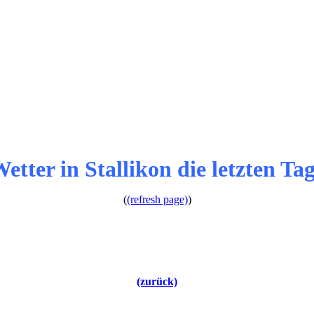
etter in Stallikon die letzten Ta
(
(refresh page)
)
(zurück)