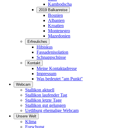
Kambodscha
2019 Balkanreise
Bosnien
Albanien
Kroatien
Montenegro
Mazedonien
Erfreuliches
Hibiskus
Fassadenisolation
Schnappschüsse
Kontakt
Meine Kontaktadresse
Impressum
Was bedeutet "am Punkt"
Webcam
Stallikon aktuell
Stallikon laufender Tag
Stallikon letzte Tage
Stallikon gut gelungen
Uetliburg ehemalige Webcam
Unsere Welt
Klima
Forschung